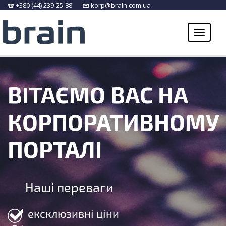
+380 (44) 239-25-88
korp@brain.com.ua
ПРО КОМПАНІЮ
ВІТАЄМО ВАС НА
КАТАЛОГ ТОВАРІВ
СПІВРОБІТНИЦТВО
КОРПОРАТИВНОМУ
СЕРВІС ТА ГАРАНТІЯ
ПОРТАЛІ
КОНТАКТИ ФІЛІЙ
Наші переваги
ексклюзивні ціни