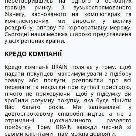
перетворившись на одного з основних
гравців ринку. З вузькоспрямованого
бізнесу, заснованого на комп'ютерах та
комплектуючих, ми виросли у велику
роздрібну, оптову та корпоративну мережу.
Сьогодні наша мережа широко представлена
​​у всіх регіонах країни.
КРЕДО КОМПАНІЇ
Кредо компанії BRAIN полягає у тому, щоб
надати покупцеві максимум уваги з підбору
товару або послуги, розповісти про всі
переваги та недоліки при купівлі пристрою,
нічого не приховуючи, щоб у підсумку Ви
зробили розумну покупку, яка буде тішити
Вас багато років. Ми зацікавлені у
довгостроковому співробітництві, а не в
отриманні щохвилинного разового
прибутку! Тому BRAIN завжди чесний зі
своїми клієнтами - нам можна довіряти.